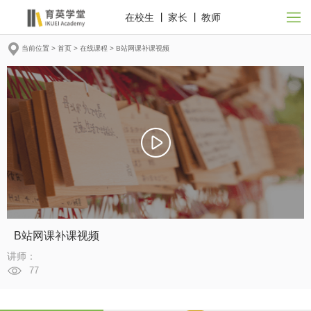
在校生
丨
家长
丨
教师
当前位置 >
首页
>
在线课程
>
B站网课补课视频
B站网课补课视频
讲师：
77