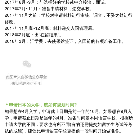
2017年6月~9月：与选择好的学校或中介接洽，面试。
2017年7月~11月：准备申请材料，递交学校。
7
6
2017年11月之前：学校对申请材料进行审核、调查，不妥之处进行
3
8
修改。
2017年11月底~12月底：材料递交入国管理局。
7
1
2018年2月底：出“在留结果”。
9
8
2018年3月：汇学费，去使领馆签证，入国前的各项准备工作。
9
9
1
8
8
＊申请日本的大学，该如何规划时间?
如果想在4月入学，申请截止日期是前一年的10月。如果想在9月入
学，申请截止日期是当年的4月。准备时间基本同语言学校。根据所
申请大学的不同，要求也有所不同(有的还需提交如留学生考试等考
试的成绩)，建议比申请语言学校更提前一段时间开始做准备。